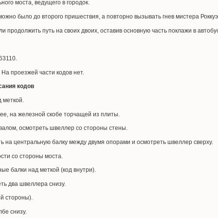
ного моста, ведущего в городок.
ожно было до второго пришествия, а повторно вызывать гнев мистера Роккуэ
продолжить путь на своих двоих, оставив основную часть поклажи в автобусе
63110.
 На проезжей части кодов нет.
сания кодов
д меткой.
вее, на железной скобе торчащей из плиты.
овалом, осмотреть швеллер со стороны стены.
ать на центральную балку между двумя опорами и осмотреть швеллер сверху.
ости со стороны моста.
ые балки над меткой (код внутри).
еть два швеллера снизу.
ей стороны).
лбе снизу.