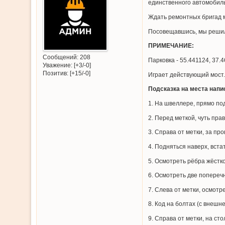
единственного автомобиль
Ждать ремонтных бригад м
Посовещавшись, мы решили 
ПРИМЕЧАНИЕ:
Сообщений:
208
Парковка - 55.441124, 37.4
Уважение:
[+3/-0]
Позитив:
[+15/-0]
Играет действующий мост.
Подсказка на места напи
1. На швеллере, прямо по
2. Перед меткой, чуть пра
3. Справа от метки, за пр
4. Подняться наверх, вст
5. Осмотреть рёбра жёстк
6. Осмотреть две поперечн
7. Слева от метки, осмотр
8. Код на болтах (с внешн
9. Справа от метки, на сто