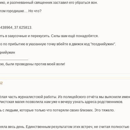
ико, и разгневанный священник заставил его убраться вон.
этом городишке… Но что?
5.438964, 37.625813.
ить в закусочные и перекусить. Силы вам ещё понадобятся.
то по прибытию в указанную точку вбейте в движок код "позднийужин".
днийужин
ою, были проведены против моей воли!
52
ёлая часть журналистской работы. Из полицейского отчёта мы выяснили имен
листская магия позволила нам уже к вечеру узнать адреса родственников.
 с людьми, которые только что потеряли своих близких. Это тяжело.
няла весь день. Единственным результатом этих встреч, не считая полностью