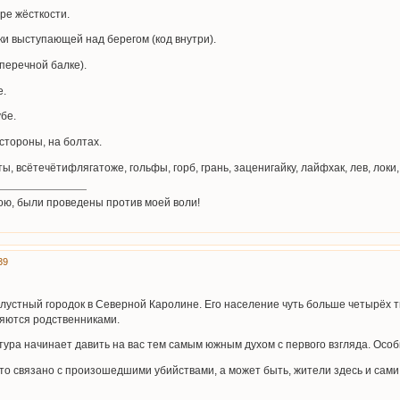
ре жёсткости.
ки выступающей над берегом (код внутри).
оперечной балке).
е.
убе.
 стороны, на болтах.
ы, всётечётифлягатоже, гольфы, горб, грань, заценигайку, лайфхак, лев, локи,
ою, были проведены против моей воли!
39
стный городок в Северной Каролине. Его население чуть больше четырёх тыся
ляются родственниками.
тура начинает давить на вас тем самым южным духом с первого взгляда. Особ
то связано с произошедшими убийствами, а может быть, жители здесь и сами