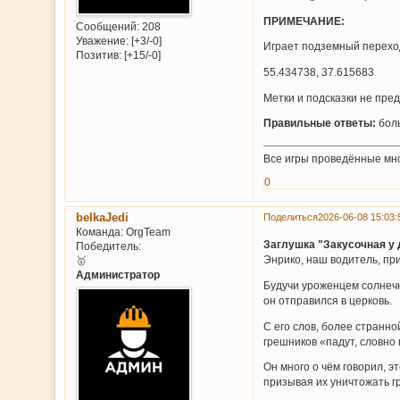
ПРИМЕЧАНИЕ:
Сообщений:
208
Уважение:
[+3/-0]
Играет подземный переход
Позитив:
[+15/-0]
55.434738, 37.615683
Метки и подсказки не пре
Правильные ответы:
боль
Все игры проведённые мн
0
belkaJedi
Поделиться
2026-06-08 15:03:
Команда:
OrgTeam
Заглушка "Закусочная у 
Победитель:
Энрико, наш водитель, пр
🥇
Администратор
Будучи уроженцем солнечн
он отправился в церковь.
С его слов, более странн
грешников «падут, словно
Он много о чём говорил, э
призывая их уничтожать г