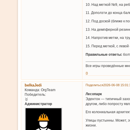
10. Над меткой №9, на реб
11. Доползти до конца бал
12. Под доской (ближе к п
13. На демпферной резин
14. Напротив метки, на тр
15. Перед меткой, с левой
Правильные ответы:
болт
Все игры проведённые мн
0
belkaJedi
Поделиться
2026-06-08 15:01:
Команда:
OrgTeam
Лесопарк
Победитель:
Эдентон — типичный захолу
🥇
Администратор
другом, либо попросту яв
Его колониальная архитек
Улицы пустынны. Может, э
жизни.