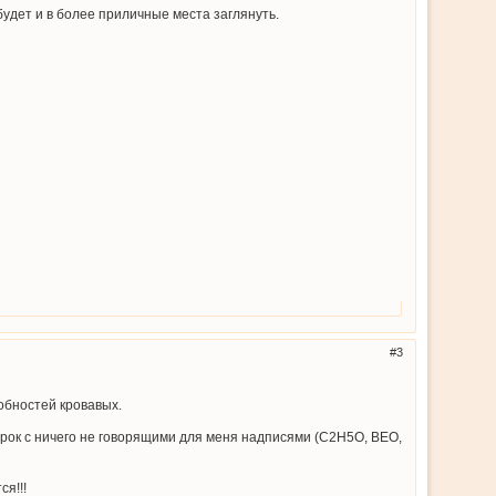
удет и в более приличные места заглянуть.
3
обностей кровавых.
бирок с ничего не говорящими для меня надписями (C2H5O, BEO,
я!!!