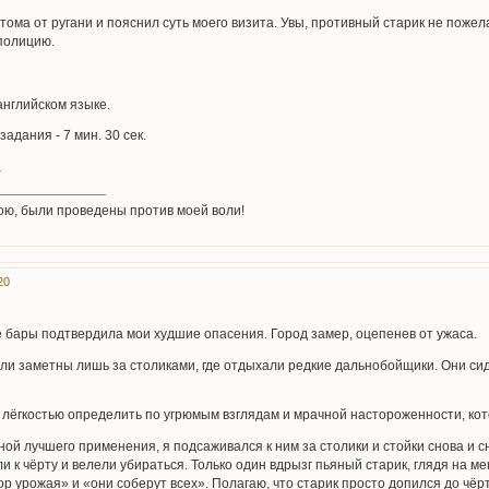
тома от ругани и пояснил суть моего визита. Увы, противный старик не поже
 полицию.
английском языке.
адания - 7 мин. 30 сек.
a
ою, были проведены против моей воли!
20
 бары подтвердила мои худшие опасения. Город замер, оцепенев от ужаса.
ыли заметны лишь за столиками, где отдыхали редкие дальнобойщики. Они си
лёгкостью определить по угрюмым взглядам и мрачной настороженности, кото
ной лучшего применения, я подсаживался к ним за столики и стойки снова и 
и к чёрту и велели убираться. Только один вдрызг пьяный старик, глядя на м
ор урожая» и «они соберут всех». Полагаю, что старик просто допился до чёр