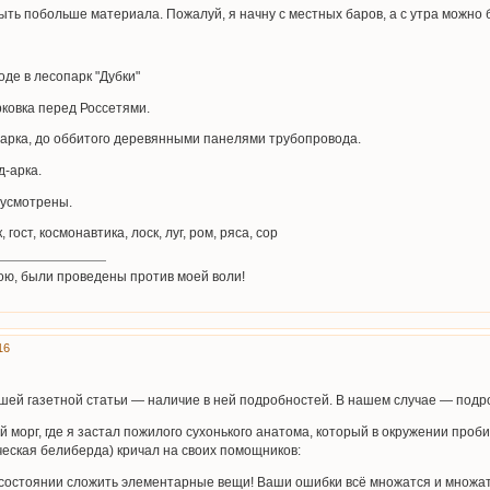
ть побольше материала. Пожалуй, я начну с местных баров, а с утра можно б
оде в лесопарк "Дубки"
рковка перед Россетями.
парка, до оббитого деревянными панелями трубопровода.
д-арка.
дусмотрены.
, гост, космонавтика, лоск, луг, ром, ряса, сор
ою, были проведены против моей воли!
16
ей газетной статьи — наличие в ней подробностей. В нашем случае — подр
й морг, где я застал пожилого сухонького анатома, который в окружении про
ческая белиберда) кричал на своих помощников:
 состоянии сложить элементарные вещи! Ваши ошибки всё множатся и множатс