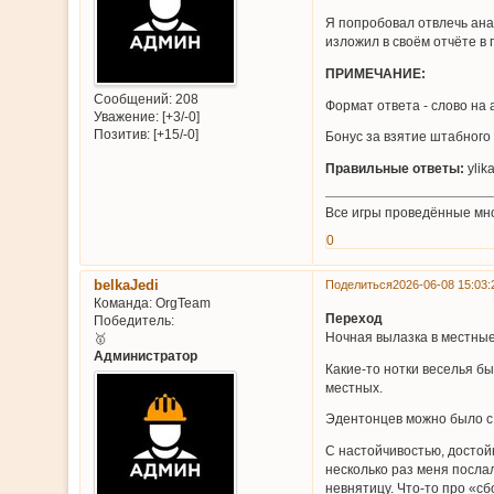
Я попробовал отвлечь ана
изложил в своём отчёте в
ПРИМЕЧАНИЕ:
Сообщений:
208
Формат ответа - слово на 
Уважение:
[+3/-0]
Позитив:
[+15/-0]
Бонус за взятие штабного з
Правильные ответы:
ylik
Все игры проведённые мн
0
belkaJedi
Поделиться
2026-06-08 15:03:
Команда:
OrgTeam
Переход
Победитель:
Ночная вылазка в местные
🥇
Администратор
Какие-то нотки веселья б
местных.
Эдентонцев можно было с 
С настойчивостью, достой
несколько раз меня послал
невнятицу. Что-то про «сб