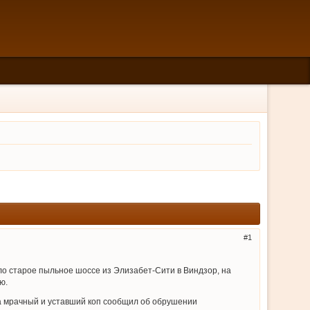
1
ыло старое пыльное шоссе из Элизабет-Сити в Виндзор, на
ю.
 а мрачный и уставший коп сообщил об обрушении