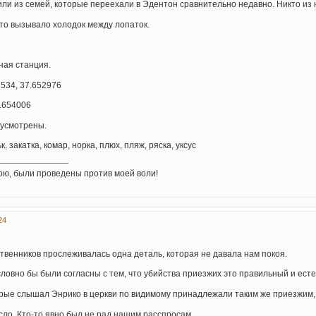
или из семей, которые переехали в Эдентон сравнительно недавно. Никто из 
то вызывало холодок между лопаток.
ная станция.
8534, 37.652976
7.654006
дусмотрены.
к, закатка, комар, норка, плюх, пляж, ряска, уксус
ою, были проведены против моей воли!
24
ственников прослеживалась одна деталь, которая не давала нам покоя.
ловно бы были согласны с тем, что убийства приезжих это правильный и ест
орые слышал Энрико в церкви по видимому принадлежали таким же приезжим,
сло. Кто-то явно был не рад нашим расспросам.