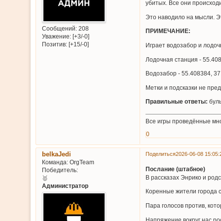
убитых. Все они происход
Это наводило на мысли. Э
Сообщений:
208
ПРИМЕЧАНИЕ:
Уважение:
[+3/-0]
Позитив:
[+15/-0]
Играет водозабор и лодоч
Лодочная станция - 55.40
Водозабор - 55.408384, 3
Метки и подсказки не пре
Правильные ответы:
буль
Все игры проведённые мн
0
belkaJedi
Поделиться
2026-06-08 15:05:
Команда:
OrgTeam
Послание (штабное)
Победитель:
В рассказах Энрико и род
🥇
Администратор
Коренные жители города с
Пара голосов против, кот
Напряжение вокруг нас ро