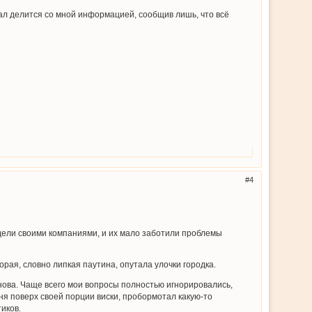
лал делится со мной информацией, сообщив лишь, что всё
4
дели своими компаниями, и их мало заботили проблемы
рая, словно липкая паутина, опутала улочки городка.
снова. Чаще всего мои вопросы полностью игнорировались,
еня поверх своей порции виски, пробормотал какую-то
тиков.