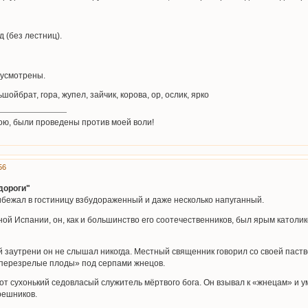
 (без лестниц).
дусмотрены.
шойбрат, гора, жупел, зайчик, корова, ор, ослик, ярко
ою, были проведены против моей воли!
56
дороги"
ибежал в гостиницу взбудораженный и даже несколько напуганный.
ой Испании, он, как и большинство его соотечественников, был ярым католик
ой заутрени он не слышал никогда. Местный священник говорил со своей паст
 перезрелые плоды» под серпами жнецов.
тот сухонький седовласый служитель мёртвого бога. Он взывал к «жнецам» и у
решников.