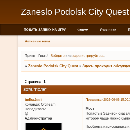
Zaneslo Podolsk City Quest
ПОДАТЬ ЗАЯВКУ НА ИГРУ
Форум
Участники
П
Активные темы
Привет, Гость!
Войдите
или
зарегистрируйтесь
.
»
Zaneslo Podolsk City Quest
»
Здесь проходит обсужде
Страница:
1
ZQ79:"ПОЛЕ"
belkaJedi
Поделиться
2026-06-08 15:00:
Команда:
OrgTeam
Мост
Победитель:
Попасть в Эдентон оказал
🥇
Администратор
котором чаще можно было 
Проблема нарисовалась на