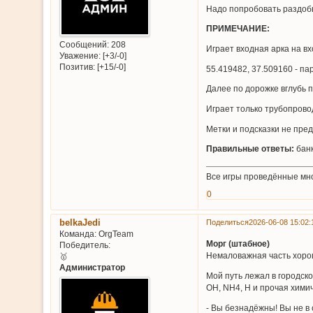
Надо попробовать раздобы
ПРИМЕЧАНИЕ:
Сообщений:
208
Играет входная арка на вх
Уважение:
[+3/-0]
Позитив:
[+15/-0]
55.419482, 37.509160 - па
Далее по дорожке вглубь 
Играет только трубопрово
Метки и подсказки не пре
Правильные ответы:
банк
Все игры проведённые мн
0
belkaJedi
Поделиться
2026-06-08 15:02:
Команда:
OrgTeam
Морг (штабное)
Победитель:
Немаловажная часть хорош
🥇
Администратор
Мой путь лежал в городско
OH, NH4, H и прочая хими
- Вы безнадёжны! Вы не в