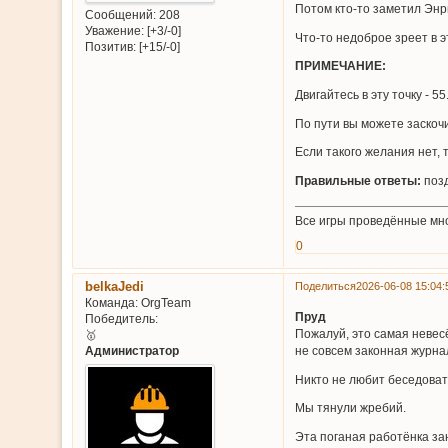
Потом кто-то заметил Энр
Сообщений:
208
Уважение:
[+3/-0]
Что-то недоброе зреет в 
Позитив:
[+15/-0]
ПРИМЕЧАНИЕ:
Двигайтесь в эту точку - 5
По пути вы можете заскоч
Если такого желания нет, 
Правильные ответы:
поз
Все игры проведённые мн
0
belkaJedi
Поделиться
2026-06-08 15:04:
Команда:
OrgTeam
Пруд
Победитель:
Пожалуй, это самая невес
🥇
Администратор
не совсем законная журна
Никто не любит беседовать
Мы тянули жребий.
Эта поганая работёнка за