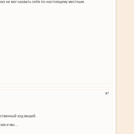
них не мог назвать себя по-настоящему местным.
7
ественный ход вещей.
 как и мы…