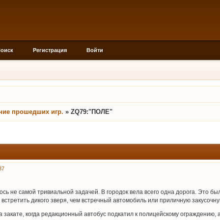
оиск
Регистрация
Войти
ние прошедших игр.
»
ZQ79:"ПОЛЕ"
37
ось не самой тривиальной задачей. В городок вела всего одна дорога. Это б
встретить дикого зверя, чем встречный автомобиль или приличную закусочну
 закате, когда редакционный автобус подкатил к полицейскому ограждению,