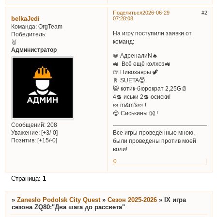
Поделиться
2026-06-29
2
belkaJedi
07:28:08
Команда:
OrgTeam
На игру поступили заявки от
Победитель:
команд:
🥇
Администратор
📛 АдреналиN🔥
🚜 Всё ещё колхоз🚜
🍺 Пивозавры 🦖
🤞 SUETA😈
😺 котик-бюрократ 2,25G📄
4💲 иськи 2💲 осиски!
🍬 m&m's🍬 !
😊 Сиськины 👐 !
Сообщений:
208
Все игры проведённые мною,
Уважение:
[+3/-0]
Позитив:
[+15/-0]
были проведены против моей
воли!
0
Страница:
1
»
Zaneslo Podolsk City Quest
»
Сезон 2025-2026
»
IX игра
сезона ZQ80:"Два шага до рассвета"