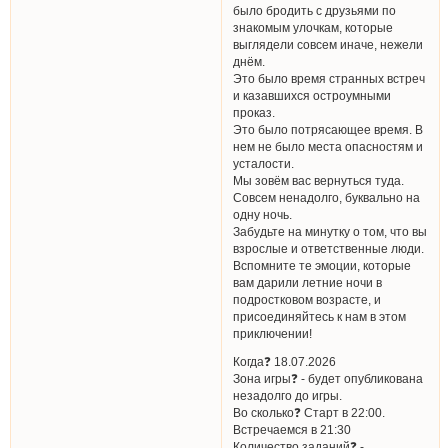
было бродить с друзьями по
знакомым улочкам, которые
выглядели совсем иначе, нежели
днём.
Это было время странных встреч
и казавшихся остроумными
проказ.
Это было потрясающее время. В
нем не было места опасностям и
усталости.
Мы зовём вас вернуться туда.
Совсем ненадолго, буквально на
одну ночь.
Забудьте на минутку о том, что вы
взрослые и ответственные люди.
Вспомните те эмоции, которые
вам дарили летние ночи в
подростковом возрасте, и
присоединяйтесь к нам в этом
приключении!
Когда❓ 18.07.2026
Зона игры❓ - будет опубликована
незадолго до игры.
Во сколько❓ Старт в 22:00.
Встречаемся в 21:30
Количество заданий❓ -