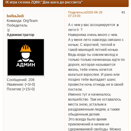
IX игра сезона ZQ80:"Два шага до рассвета"
Поделиться
2026-06-29
1
belkaJedi
07:23:00
Команда:
OrgTeam
А с чем у вас ассоциируется ☀️
Победитель:
лето🌞 ?
🥇
Администратор
Наверняка очень много с чем.
А у меня лето навсегда связано с
ночью. С короткой, теплой и
такой манящей летней ночью.
Ведь когда ты совсем молод и
только-только начинаешь идти по
дороге, которая называется
жизнь, тебе очень хочется
казаться взрослее. И рано или
поздно тебе выпадает шанс
Сообщений:
208
провести ночь отнюдь не в своей
Уважение:
[+3/-0]
Позитив:
[+15/-0]
постели.
Именно тут и начиналось
волшебство. Там не оставалось
места зною, усталым и
раздраженным людям, а также
обыденным делам.
Это всегда было время
приключений и ничем не
сдерживаемой свободы. Можно