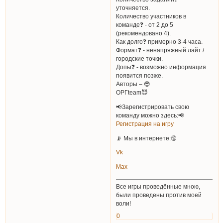
уточняется.
Количество участников в
команде❓ - от 2 до 5
(рекомендовано 4).
Как долго❓ примерно 3-4 часа.
Формат❓ - ненапряжный лайт /
городские точки.
Допы❓ - возможно информация
появится позже.
Авторы – 😎
ОРГteam😈
📢Зарегистрировать свою
команду можно здесь:📢
Регистрация на игру
📡 Мы в интернете:🔞
Vk
Max
Все игры проведённые мною,
были проведены против моей
воли!
0